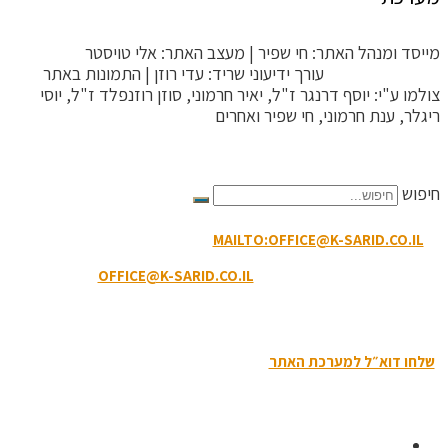
מייסד ומנהל האתר: חי שפיר | מעצב האתר: אלי טויסטר
ToysterMedia |
עורך ידיעוני שריד: עדי רוזן | התמונות באתר
צולמו ע"י: יוסף דרנגר ז"ל, יאיר חרמוני, סוזן רוזנפלד ז"ל, יוסי
ריגלר, ענת חרמוני, חי שפיר ואחרים
הקריטריונים לפסילת תגובה
חיפוש
MAILTO:OFFICE@K-SARID.CO.IL
קיבוץ שריד מיקוד: 3658900 |
טלפון: 04-6507207 | ווטסאפ: 050-8594-449
דוא"ל מזכירות:
OFFICE@K-SARID.CO.IL
תנאי השימוש באתר
|
הצהרת נגישות
|
מדיניות פרטיות
שלחו דוא״ל למערכת האתר
| כל הזכויות שמורות לקיבוץ שריד © 2019