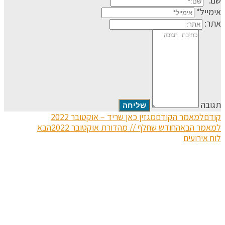
שם:*
אימייל*
אתר:
תגובה
קודם
למאמר הקודם
מגזין כאן שריד – אוקטובר 2022
למאמר הבא
החודש שחלף // מהדורת אוקטובר 2022
הבא
לוח אירועים