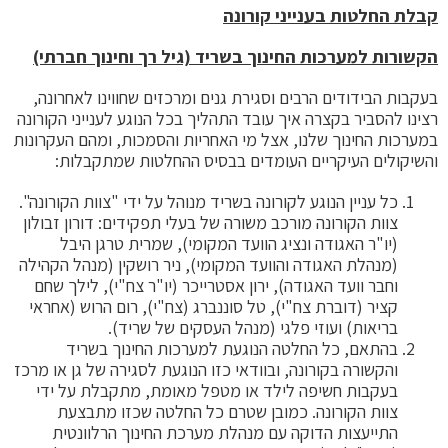
חלטות בענייני קורונה
ת למערכות החינוך בשריד (גיל רך וחינוך חברתי)
הבידודים הרבים וסגירת גנים ומרכזים שחווינו לאחרונה,
הסביר בקצרה איך עובד התהליך בכל הנוגע לענייני הקורונה
 החינוך שלנו, אצל מי האחריות והסמכות, ומהם העקרונות
לים העיקריים העומדים בבסיס ההחלטות שמתקבלות:
ל עניין הנוגע לקורונה בשריד מנוהל על ידי "צוות הקורונה".
וות הקורונה מורכב משורה של בעלי תפקידים: דורון זבולון
יו"ר האגודה ונציג הוועד המקומי), שמרית טרגן היבל
מנהלת האגודה והוועד המקומי), ניר רושקין (מנהל הקהילה
חבר וועד האגודה), ירון אסטרייכר (יו"ר צח"י), לילך שחם
ציר (דוברת צח"י), טל סוננברג (צח"י), רום הרוש (אחראי
ריאות) ועוזי פלגי (מנהל העסקים של שריד).
התאם, כל החלטה הנוגעת למערכות החינוך בשריד
הקשורה בקורונה, ובוודאי כזו הנוגעת לסגירה של גן או מרכז
עקבות חשיפה לילד או מטפל מאומת, מתקבלת על ידי
וות הקורונה. כמובן שטרם כל החלטה שכזו מתבצעת
תייעצות הדוקה עם מנהלת מערכת החינוך הרלוונטית