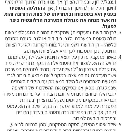
ענבל/לירון), ובמידת הצורך אף עם וועדת החינוך הרלוונטית
חינוך הגיל הרך/החינוך החברתי),
אך ההחלטה הסופית
עניין היא בסמכותו ובאחריותו של צוות הקורונה והוא
ה אשר מנחה את מנהלת המערכת הרלוונטית כיצד
פעול
.
כן ההודעות (העיקריות) שמקבלים ההורים בנוגע להימצאות
ולה מאומת במערכת, לגבי בידודים או לגבי סגירת מסגרת
לשהי – הן הודעות רשמיות של צוות הקורונה ולא של הצוות
חינוכי, שכן הסמכות לכך היא אצל צוות הקורונה.
אשר מתקבל עדכון על תוצאה חיובית אצל ילד, משימתנו
ראשונה היא לעצור את פוטנציאל ההדבקה בתוך שריד. מיד
ם קבלת העדכון הנ"ל נשלח עדכון מהיר למנהלת המערכת
שר מעדכנת גם המועצה. במקביל אנו מבצעים בירור לגבי
מגעים האחרונים של הילד המאומת עם הילדים האחרים
במסגרת. מכאן אנו מסיקים את ההשלכות של החשיפה
גבי הילדים והצוותים ומהי חובת הבידוד על פי הנחיות משרד
בריאות. במקרים מסוימים נשקל גם הצורך בסגירת
מסגרת על מנת למנוע המשך הדבקה. שלב זה הוא עמוס
יותר, אך קורה במהירות רבה ומסתיים בעדכון ההורים
בפרסום הודעה לציבור.
לב איסוף המידע, הסקת המסקנות, מתן הנחיות לביצוע,
הפצת המידע וההנחיות להורים ולציבור הוא
מורכב
, ואנחנו