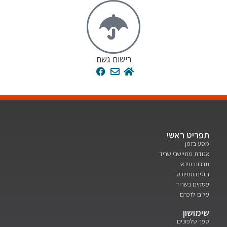
רישום גשם
יט ראשי
בזמן
ת מתיישבי שריד
ת ופנאי
ם וספורט
ם בשריד
 לזכרם
ושון
טלפונים