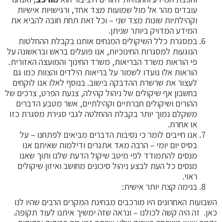
ובדים מהר אל מול שמועות מצד אחד, ורגישויות אישיות
קהילתיות שונות מצד שני – וכל זאת תחת חובה להביא את
מידע המדויק ביותר שניתן.
מסגרת כלל השיקולים המנחים אותנו בקבלת ההחלטות
נוגעות למסגרות החינוכיות, אנו פועלים בראש ובראשונה על
י הוראות משרד הבריאות, משרד החינוך והמועצה האזורית.
וראות אלו נועדו לשמור על בריאות הילדים והצוות כמו גם
עצור את שרשרת ההדבקה בישוב. בנוסף לאלו אנו לוקחים
חשבון אף שיקולים של ניהול קהילה, צנעת הפרט, צרכים של
הורים ושיקולים חברתיים וקהילתיים, אשר מטבע הדברים
שקלם נמוך יותר בקבלת ההחלטה לגבי סגירת מסגרת כזו
ו אחרת.
נו חייבים לומר כי נסיבות הדברים מביאים לפתחנו – על
סיס יום יומי – הרבה מאד אתגרים ודילמות שאיתם אנו
נסים להתמודד לפי מיטב שיקול הדעת שלנו ותוך שאנו
נסים כל העת לבצע ניהול סיכונים מחושב ואיזון שיקולים
אוי.
נימה קצת יותר אישית:
 האחרונים היו מורכבים מבחינת המקרים הרבים שהיו לנו
 היה קשה לכולנו – ונראה שזה ימשיך איתנו לעוד תקופה.