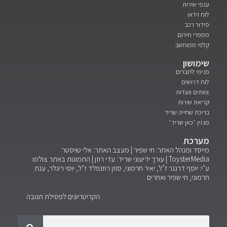
 שירות
וידאו
ר רכב
י חירום
 ממוחשב
ושון
י לחברים
דרושים
ים וועדות
ת שירות
ת שחייה שריד
ן ״כאן שריד״
רכת
ד ומנהל האתר: חי שפיר | מעצב האתר: אלי טויסטר
ToysterMed
עורך ידיעוני שריד: עדי רוזן | התמונות באתר צולמו
 יוסף דרנגר ז"ל, יאיר חרמוני, סוזן רוזנפלד ז"ל, יוסי ריגלר, ענת
ני, חי שפיר ואחרים
הקריטריונים לפסילת תגובה