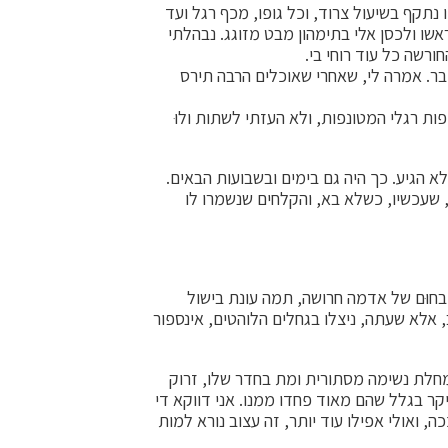
 נתקף בשיעול צרוד, וכל גופו, מכף רגל ועד
שו ולכסן אלי בתימהון מבט מזוגג. נבהלתי
ורשה כל עוד רוחי בי.
בר. אמרה לי, שאחרי שאוכלים הרבה תירס
ת רגלי המטונפות, ולא העזתי לשתות ולוּ
 הגיע. כך היה גם בימים ובשבועות הבאים.
, שעכשיו, כשלא בא, והקלחים שנשמרו לו
חוּם של אדמה חרושה, תמה עונת בישול
 אלא שעתה, ניצלו בגחלים הלוהטים, אינספור
מחלת נשימה מסתורית ומת בחדר שלו, זרוק
קר בגלל שהם מאוד פחדו ממנו. אני דווקא די
, ואולי אפילו עוד יותר, זה עצוב נורא למות