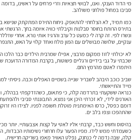
מי הדוּד הענקי. ואנו, לבושי חצאיות וזרי פרחים על ראשינו, בדומה 
סביבו במחול פולחני משולהב.
כמו תמיד, לא הצלחתי להתאפק. ניחוח התירס המתקתק שנישא באווי
בתירס הרותח בחוסר סבלנות וקיבלתי כוויה איומה בחך. הרגשתי את 
ונשרו לפי. זה קרה לי כמעט כל ערב והרגיז אותי נורא. אחרי שזל
ענקיים, שלושה מבושלים עם המון מלח ואחד קלוי על האש, התנפחה
לא יכולתי לזוז ממקום מרבצי, אפילו שמרבית הילדים כבר הלכו 
שכבתי על גבי בידיים ורגליים פשוטות, בקרבת המדורה הדועכת שר
היתמרו לאִטם מהרמץ החם.
שביב כוכב היבהב לשבריר שנייה בשמיים האפלים וכבה. ניסיתי למ
מייד והתייאשתי.
כנראה ששקעתי בתרדמה קלה, כי פתאום, כשהזדקפתי בבהלה, ופקח
האורנים לידי, לא זכרתי היכן אני נמצא. התבוננתי סביבי ולהפתעת
דומם כפסל, כרסו האימתנית מוטלת חשופה לפניו. לצידו היו זרוקות
שהתהפכו וצפו בלב ים.
בהיסוס וחשש כבד, קרבתי אליו לאִטי על קצות אצבעותיי. יותר מכל
כשעמדתי ממש לידו. מפיו הפעור עלו חרחורי נשימותיו הכבדות, הק
קלה, שֶבּה נדמה לי כנחנק, נפלט האוויר מאפו בשריקה חרישית.