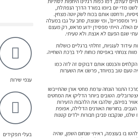
ים לעולם, דמו כפות רגלינו היחפות לסוליות
גלשנו מדי יום ביומו במורד הדרך הנפתלת,
יות, ודחסנו אותם בכוח לשׂק יוטה מצחין.
יר ומספריים', ומי שנוּצח, סחב על גבו במעלה
 האלה. הייתי מפסידן ידוע מראש, רק מעצם
תי שגם הפעם לא אנצח. ולא טעיתי.
ת עידוד לעגניות, זחלתי ברגליים כושלות
מוות צנחתי באפיסת כוחות ליד ברֵכת השחייה.
קלחים והכנסנו אותם דבוקים זה לזה כמו
יה טעם טוב במיוחד, פרשׂנו את השערות
ענפי שירות
רכז התנור הונחה ערמת מחטי אורן שהתייבשו
אצטרובלים. הטובים ביותר הדליקו את המחטים
אוויר בפיהם, שִלהבו את הלהבות הזעירות
העבים. בחורשת האורנים הדלילה, אפופת
שלנו, שנקבצו סביבן חבורות ילדים קטנות
להטו בו בעוצמה, ראיתי שנחום השמן, שהיה
בעלי תפקידים