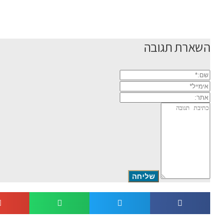
השארת תגובה
שם:*
אימייל*
אתר:
תגובה