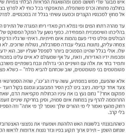
איש מבוגר שדי חששנו ממנו ומהשאגות הפראיות הבלתי צפויות של
בחולצה פתוחה וכרס משתפלת. התאפקתי בכל כוחי לא לפרוץ בצ
אל מִחוץ למכנסיו הקצרים וכמעט עשיתי בגלל זה במכנסיים. למזלי
עד מהרה רתחו המים ופי נמלא רוק מאדי ריחו המגרה של התירס המ
בהליכתו השימפנזית המפחידה. כפוף נשען על המקל המסוקס שלו,
הבולטים ופלט מידי פעם נהמות איוּם חייתיות. ראיתי שרגליו הדקי
צמחה עליהן, נתונות בנעלי עבודה מסורבלות, נטולות שרוכים. לא ה
שלו. אולי בגלל שהיינו הסמוכים ביותר לספסל שעליו ישב. הוא יד
ומכפות ידיו האדירות, וזאת, על אף שמעולם לא איים עלינו במכ
ותמיד בחר את אלה עם השיניים הכי גדולות ונבח בשפתיים משורבבו
מטומטמים בני מטומטמים, שוב שכחתם להביא מלח" – כשלא מצא
אלא שהפעם, ממש במפתיע, עשה עידו הג'ינג'י, שהיה הספורטאי היחי
צעד אחד קדימה. ניצב בינו לבין הסיר המבעבע וגמגם בקול רועד – 
ממקום אחר?" נחום נעץ בו את עיניו הכחולות מקפיאות הדם, שאחת
התרוממה להרף עין במחוות איום סמויה, וסינן בחריקת שיניים זו
רחוק מהעץ ואמור לי מי ההורים שלך ואומר לך מי אתה" וזה הספיק.
בלי קרב.
כשהתבוננתי בלשונות האש הלוהטת ושמעתי את נפצוצי האצטרובלי
שנחום השמן – תירס ארוך תקוע בפיו ונזר נוצות אדומות לראשו הקר