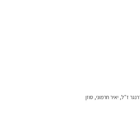
נגר ז"ל, יאיר חרמוני, סוזן