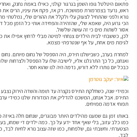
פתאום היטלטל גופו השמן בגרגור קולני, כאילו באמת נחנק, ואחריו
ראש, נרעד בצמרמורת ממושכת. רק אז, פקח את עיניו, הרים את רא
נורא ולפני שהתחיל לצעוק עלי ולקלל את ההורים שלי, נמלטתי מהח
הכי גרוע היה, שאמא שלי, שהזהירה והפחידה אותי כל הזמן מכל ד
אסור לשתות מים כי זה עושה שלשול.
לכן, כששבתי לבית הילדים צנחתי למיטה מבלי לרחוץ אפילו את כפו
לגימת מים אחת, על אף שנטרפתי מצמא.
למחרת בערב, כשבישלנו תירס, היה הספסל של נחום מיותם. נחום לא
ואנחנו, כל כך התרגלנו אליו, לישיבה שלו על הספסל ולצרחות שלו
כבכל יום נותרו ללא דורש, נדמה היה לנו שהוא חסר.
וכמידי שנה, כשחלקת התירס נקצרה עד תומה והשדה הירוק נצבע ב
התירס. אבל אנחנו, המשכנו להדליק את המדורות שלנו כמידי ערב,
תפוחי אדמה מפויחים.
באותו זמן גם שמענו מהילדים היותר מבוגרים, שנחום חלה באיזה 
כמו כלב עזוב, בלי שאף אחד ידע על כך. כמה ילדים די שמחו, בעי
הצטערתי. וחשבתי גם, שלפחות, כמו שזה עצוב נורא לחיות לבד, ככה
לבד.