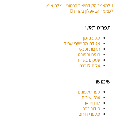
למאמר הקודם
יאיר חרמוני – צלם אומן
למאמר הבא
עלון בשריד
תפריט ראשי
מסע בזמן
אגודת מתיישבי שריד
תרבות ופנאי
חוגים וספורט
עסקים בשריד
עלים לזכרם
שימושון
ספר טלפונים
ענפי שירות
לוח וידאו
סידור רכב
מספרי חירום