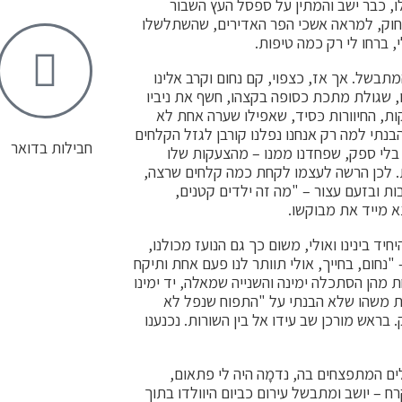
ו, כבר ישב והמתין על ספסל העץ השבור
חוק, למראה אשכי הפר האדירים, שהשתלשלו
, ברחו לי רק כמה טיפות.
תבשל. אך אז, כצפוי, קם נחום וקרב אלינו
 שגולת מתכת כסופה בקצהו, חשף את ניביו
קות, החיוורות כּסיד, שאפילו שערה אחת לא
בנתי למה רק אנחנו נפלנו קורבן לגזל הקלחים
חבילות בדואר
ע בלי ספק, שפחדנו ממנו – מהצעקות שלו
ות. לכן הרשה לעצמו לקחת כמה קלחים שרצה,
ת ובזעם עצור – "מה זה ילדים קטנים,
 מייד את מבוקשו.
ד בינינו ואולי, משום כך גם הנועז מכולנו,
"נחום, בחייך, אולי תוותר לנו פעם אחת ותיקח
 מהן הסתכלה ימינה והשנייה שמאלה, יד ימינו
עמת משהו שלא הבנתי על "התפוח שנפל לא
 בראש מורכן שב עידו אל בין השורות. נכנענו
ם המתפצחים בה, נדמָה היה לי פתאום,
ח – יושב ומתבשל עירום כביום היוולדו בתוך