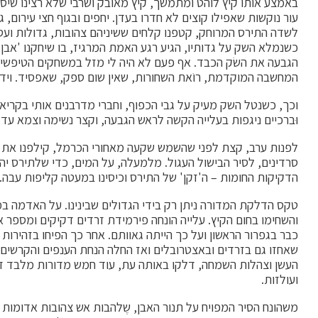
באמצע אותו קיץ לוהט ומתמשך, קיץ מאובק ושרבי שלא רצינו שיסתי
עור נוקשות שאפילו קוצים לא חדרו בעדן. יחפים ובגוף חצי עירום, 
לשדה התירס המרוחק, קטפנו קלחים ששיניהם צהובות, גדולות ועסיס
כשנמלא השק על גדותיו, הגיע רגע האמת המרגיז, בו שיחקנו 'אבן ני
הגבעה את השׂק הכבד. אף פעם לא היה לי מזל במשחקים הטיפשיים
המחשבה המוקדמת, רוֹאת השחורות, שאין שום ספק, שאפסיד. וידע
וכך, כשנטל השק מעיק על גבי הכפוף, וחברי מדרבנים אותי בקריאו
וּברכיים ניגפות בעלייה הקשה לראש הגבעה, וקצר נשימה וצמא עד 
לפנות ערב, קצת לפני שהשמש שקעה מאחורי הכרמל, קילפנו את ה
סרדינים, לסיר הבישול העגול. מלמעלה, על המים, כדי שלתירס יה
הדקיקות החומות – ה'זקן' של התירס וכיסינו במעטה קליפות עבה.
טקס הדלקת המדורה ניתן רק בידי הגדולים שבינינו. על האדמה במ
והשחימו בחום הקיץ. עלייה הונחה פירמידת זרדים דקיקים ומספר 
כבר בגפרור הראשון ועל כך הייתה גאוותם. אחר כך הפיחו בזהירות 
שאחזו גם בזרדים ובאצטרובלים ואז החלה הנחת הענפים והקרשים 
העשן וצהלות השמחה, דלקו באותה עת, עוד חמש מדורות מלבד זו 
ועולזות.
משהונח הסיר המפויח על תנור האבן, שֶלהבות אש צהובות אדומות 