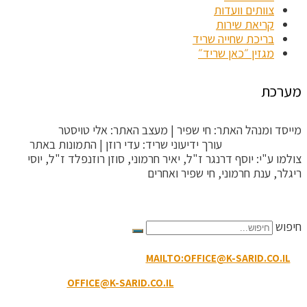
צוותים וועדות
קריאת שירות
בריכת שחייה שריד
מגזין ״כאן שריד״
מערכת
מייסד ומנהל האתר: חי שפיר | מעצב האתר: אלי טויסטר
ToysterMedia |
עורך ידיעוני שריד: עדי רוזן | התמונות באתר
צולמו ע"י: יוסף דרנגר ז"ל, יאיר חרמוני, סוזן רוזנפלד ז"ל, יוסי
ריגלר, ענת חרמוני, חי שפיר ואחרים
הקריטריונים לפסילת תגובה
חיפוש
MAILTO:OFFICE@K-SARID.CO.IL
קיבוץ שריד מיקוד: 3658900 |
טלפון: 04-6507207 | ווטסאפ: 050-8594-449
דוא"ל מזכירות:
OFFICE@K-SARID.CO.IL