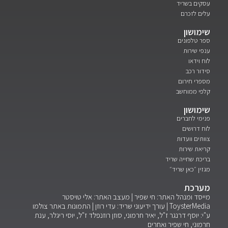
עסקים בשריד
עלים לזכרם
שימושון
ספר טלפונים
ענפי שירות
לוח וידאו
סידור רכב
מספרי חירום
קלפי ממוחשב
שימושון
פנימי לחברים
לוח דרושים
צוותים וועדות
קריאת שירות
בריכת שחייה שריד
מגזין ״כאן שריד״
מערכת
מייסד ומנהל האתר: חי שפיר | מעצב האתר: אלי טויסטר
ToysterMedia |
עורך ידיעוני שריד: עדי רוזן | התמונות באתר צולמו
ע"י: יוסף דרנגר ז"ל, יאיר חרמוני, סוזן רוזנפלד ז"ל, יוסי ריגלר, ענת
חרמוני, חי שפיר ואחרים