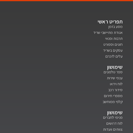
תפריט ראשי
מסע בזמן
אגודת מתיישבי שריד
תרבות ופנאי
חוגים וספורט
עסקים בשריד
עלים לזכרם
שימושון
ספר טלפונים
ענפי שירות
לוח וידאו
סידור רכב
מספרי חירום
קלפי ממוחשב
שימושון
פנימי לחברים
לוח דרושים
צוותים וועדות