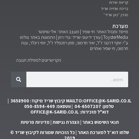
קריאת שירות
בריכת שחייה שריד
מגזין ״כאן שריד״
מערכת
מייסד ומנהל האתר: חי שפיר | מעצב האתר: אלי טויסטר
ToysterMedia |
עורך ידיעוני שריד: עדי רוזן | התמונות באתר צולמו
ע"י: יוסף דרנגר ז"ל, יאיר חרמוני, סוזן רוזנפלד ז"ל, יוסי ריגלר, ענת
חרמוני, חי שפיר ואחרים
הקריטריונים לפסילת תגובה
MAILTO:OFFICE@K-SARID.CO.IL
קיבוץ שריד מיקוד: 3658900 |
טלפון: 04-6507207 | ווטסאפ: 050-8594-449
דוא"ל מזכירות:
OFFICE@K-SARID.CO.IL
תנאי השימוש באתר
|
הצהרת נגישות
|
מדיניות פרטיות
שלחו דוא״ל למערכת האתר
| כל הזכויות שמורות לקיבוץ שריד ©
2019