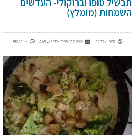
תבשיל טופו וברוקולי- העדשים
השמחות (מומלץ)
מאת:
עטר קרן
פורסם בתאריך:
אפריל 8, 2020
אין תגובות