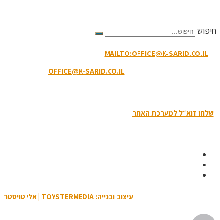
הקריטריונים לפסילת תגובה
חיפוש
MAILTO:OFFICE@K-SARID.CO.IL
קיבוץ שריד מיקוד: 3658900 |
טלפון: 04-6507207 | ווטסאפ: 050-8594-449
דוא"ל מזכירות:
OFFICE@K-SARID.CO.IL
תנאי השימוש באתר
|
הצהרת נגישות
|
מדיניות פרטיות
שלחו דוא״ל למערכת האתר
| כל הזכויות שמורות לקיבוץ שריד © 2019
עיצוב ובנייה: TOYSTERMEDIA | אלי טויסטר