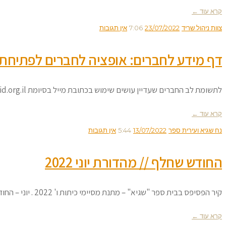
קרא עוד ←
צוות ניהול שריד
23/07/2022
7:06
אין תגובות
דף מידע לחברים: אופציה לחברים לפתיחת כתובת מ
לתשומת לב החברים שעדיין עושים שימוש בכתובת מייל בסיומת sarid.org.il כתובות אלו אינן מתוחזקות יותר. קיימות שתי אפשרויות: פתיחת כתובת
קרא עוד ←
נח שגיא ועירית ספר
13/07/2022
5:44
אין תגובות
החודש שחלף // מהדורת יוני 2022
קיר הפסיפס בבית ספר "שגיא" – מתנת מסיימי כיתות ו' 2022 . יוני – החודש השישי בלוח השנה הלועזי, המקביל
קרא עוד ←