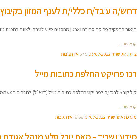
דרוש/ה עובד/ת כללי/ת לענף המזון בקיבוץ
תיאור התפקיד פריקת סחורה וארגון מחסנים סיוע לטבח ולצוות בהכנת מז
קרא עוד ←
צוות ניהול שריד
03/07/2022
5:45
אין תגובות
רכז פרויקט החלפת כתובות מייל
קול קורא לרכז/ת לפרויקט החלפת כתובות מייל (דוא"ל) לחברים המשתמשים ב sarid.org.il בחודשים הקרובים יצא משימוש הדומיין sarid.org.il 
קרא עוד ←
מערכת אתר שריד
01/07/2022
18:58
אין תגובות
מידעון שריד – מאת יובל סלע מנהל אגודת 